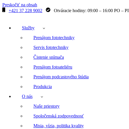
Preskočiť na obsah
+421 37 228 9002
Otváracie hodiny: 09:00 – 16:00 PO – PI
Služby
Prenájom fototechniky
Servis fototechniky
Čistenie snímača
Prenájom fotoateliéru
Prenájom podcastového štúdia
Produkcia
O nás
Naše priestory
Spoločenská zodpovednosť
Misia, vízia, politika kvality