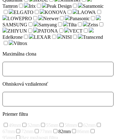
Tamron
Irix
Peak Design
Saramonic
ELGATO
KONOVA
LAOWA
LOWEPRO
Neewer
Panasonic
SAMSUNG
Samyang
Tilta
Zeiss
ZHIYUN
PATONA
VECT
Edelkrone
LEXAR
NISI
Transcend
Viltrox
Maximálna clona
Ohnisková vzdialenosť
Priemer filtra
49mm
52mm
55mm
58mm
62mm
67mm
72mm
77mm
82mm
86mm
95mm
Bez možnosti filtra