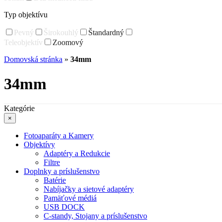
Typ objektívu
Pevný
Širokouhlý
Štandardný
Teleobjektív
Zoomový
Domovská stránka
»
34mm
34mm
Kategórie
×
Fotoaparáty a Kamery
Objektívy
Adaptéry a Redukcie
Filtre
Doplnky a príslušenstvo
Batérie
Nabíjačky a sietové adaptéry
Pamäťové médiá
USB DOCK
C-standy, Stojany a príslušenstvo