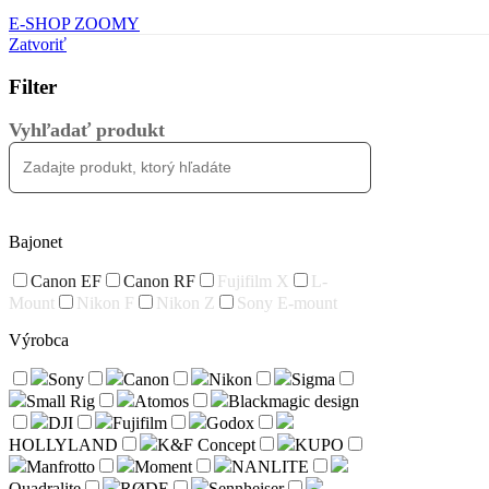
E-SHOP ZOOMY
Zatvoriť
Filter
Vyhľadať produkt
Bajonet
Canon EF
Canon RF
Fujifilm X
L-
Mount
Nikon F
Nikon Z
Sony E-mount
Výrobca
Sony
Canon
Nikon
Sigma
Small Rig
Atomos
Blackmagic design
DJI
Fujifilm
Godox
HOLLYLAND
K&F Concept
KUPO
Manfrotto
Moment
NANLITE
Quadralite
RØDE
Sennheiser