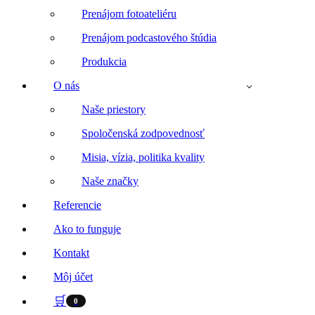
Prenájom fotoateliéru
Prenájom podcastového štúdia
Produkcia
O nás
Naše priestory
Spoločenská zodpovednosť
Misia, vízia, politika kvality
Naše značky
Referencie
Ako to funguje
Kontakt
Môj účet
🛒
0