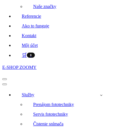
Naše značky
Referencie
Ako to funguje
Kontakt
Môj účet
🛒
0
E-SHOP ZOOMY
Menu
navigácie
Menu
navigácie
Služby
Prenájom fototechniky
Servis fototechniky
Čistenie snímača