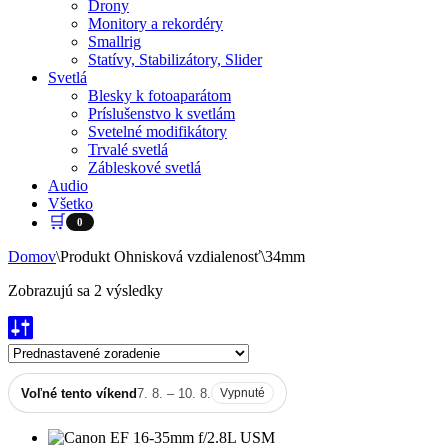
Drony
Monitory a rekordéry
Smallrig
Statívy, Stabilizátory, Slider
Svetlá
Blesky k fotoaparátom
Príslušenstvo k svetlám
Svetelné modifikátory
Trvalé svetlá
Zábleskové svetlá
Audio
Všetko
🛒
0
Domov
\
Produkt Ohnisková vzdialenosť
\
34mm
Zobrazujú sa 2 výsledky
Voľné tento víkend
7. 8. – 10. 8.
Vypnuté