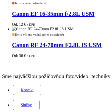
Canon
Tento víkend obsadené
EF
16-
Canon EF 16-35mm f/2.8L USM
35mm
f/2.8L
USM
Od:
12
€
s DPH
Canon
Tento víkend voľné (dnes obsadené)
RF
24-
Canon RF 24-70mm F2.8L IS USM
70mm
F2.8L
IS
Od:
36
€
s DPH
USM
Sme najväčšiou požičovňou foto/video techniky
Kontakt
Služby