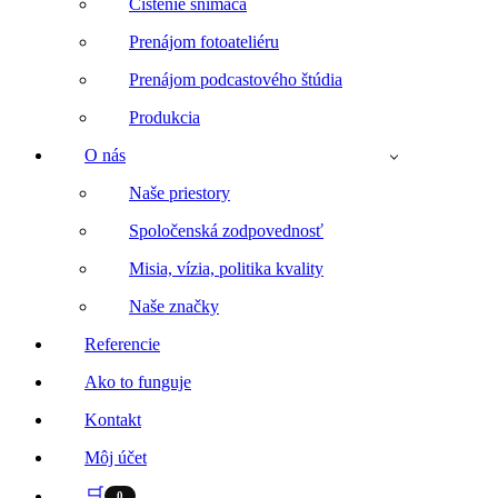
Čistenie snímača
Prenájom fotoateliéru
Prenájom podcastového štúdia
Produkcia
O nás
Naše priestory
Spoločenská zodpovednosť
Misia, vízia, politika kvality
Naše značky
Referencie
Ako to funguje
Kontakt
Môj účet
🛒
0