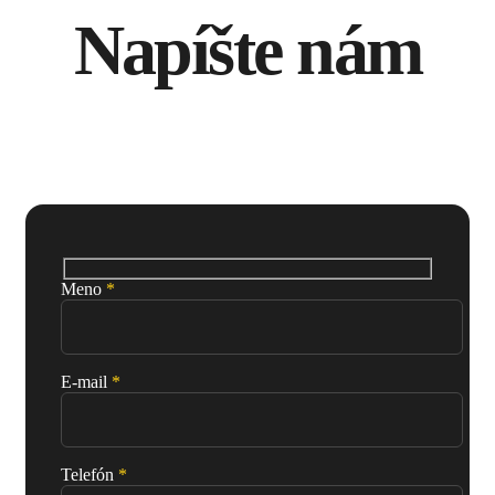
Napíšte nám
Meno
*
E-mail
*
Telefón
*