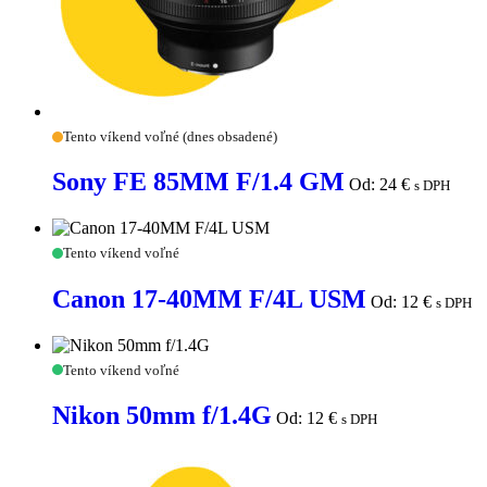
Sony
Tento víkend voľné (dnes obsadené)
FE
85MM
Sony FE 85MM F/1.4 GM
Od:
24
€
s DPH
F/1.4
GM
Canon
Tento víkend voľné
17-
40MM
Canon 17-40MM F/4L USM
Od:
12
€
s DPH
F/4L
USM
Nikon
Tento víkend voľné
50mm
f/1.4G
Nikon 50mm f/1.4G
Od:
12
€
s DPH