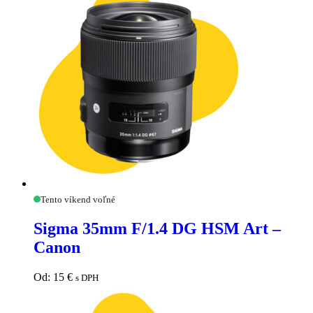
Sigma
Tento víkend voľné
35mm
F/1.4
Sigma 35mm F/1.4 DG HSM Art –
DG
Canon
HSM
Art
–
Od:
15
€
s DPH
Canon