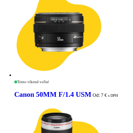
Canon
Tento víkend voľné
50MM
F/1.4
Canon 50MM F/1.4 USM
Od:
7
€
s DPH
USM