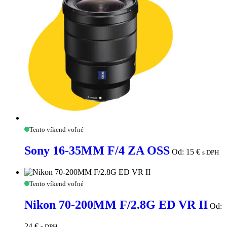
Sony
Tento víkend voľné
16-
35MM
Sony 16-35MM F/4 ZA OSS
Od:
15
€
s DPH
F/4
ZA
OSS
Nikon
Tento víkend voľné
70-
200MM
Nikon 70-200MM F/2.8G ED VR II
Od:
F/2.8G
ED
VR
24
€
s DPH