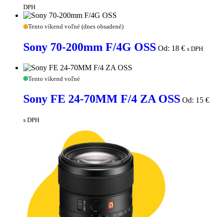
USM
DPH
Sony
Tento víkend voľné (dnes obsadené)
70-
200mm
Sony 70-200mm F/4G OSS
Od:
18
€
s DPH
F/4G
OSS
Sony
Tento víkend voľné
FE
24-
Sony FE 24-70MM F/4 ZA OSS
Od:
15
€
70MM
F/4
ZA
s DPH
OSS