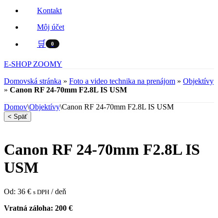
Kontakt
Môj účet
🛒
0
E-SHOP ZOOMY
Domovská stránka
»
Foto a video technika na prenájom
»
Objektívy
»
Canon RF 24-70mm F2.8L IS USM
Domov
\
Objektívy
\
Canon RF 24-70mm F2.8L IS USM
< Späť
Canon RF 24-70mm F2.8L IS
USM
Od:
36
€
/ deň
s DPH
Vratná záloha:
200
€