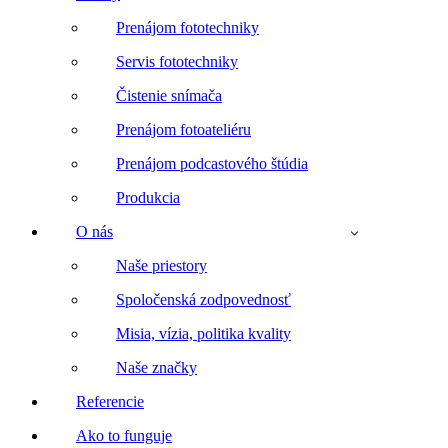
Prenájom fototechniky
Servis fototechniky
Čistenie snímača
Prenájom fotoateliéru
Prenájom podcastového štúdia
Produkcia
O nás
Naše priestory
Spoločenská zodpovednosť
Misia, vízia, politika kvality
Naše značky
Referencie
Ako to funguje