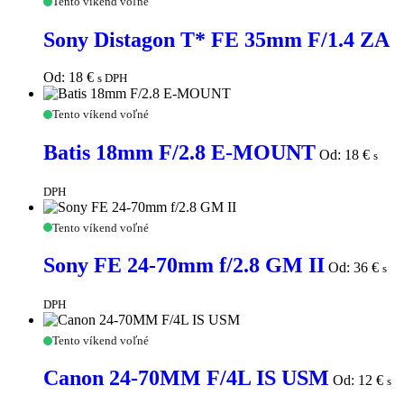
Tento víkend voľné
Distagon
T*
Sony Distagon T* FE 35mm F/1.4 ZA
FE
35mm
F/1.4
Od:
18
€
s DPH
ZA
Batis
Tento víkend voľné
18mm
F/2.8
Batis 18mm F/2.8 E-MOUNT
Od:
18
€
s
E-
MOUNT
DPH
Sony
Tento víkend voľné
FE
24-
Sony FE 24-70mm f/2.8 GM II
Od:
36
€
s
70mm
f/2.8
GM
DPH
II
Canon
Tento víkend voľné
24-
70MM
Canon 24-70MM F/4L IS USM
Od:
12
€
s
F/4L
IS