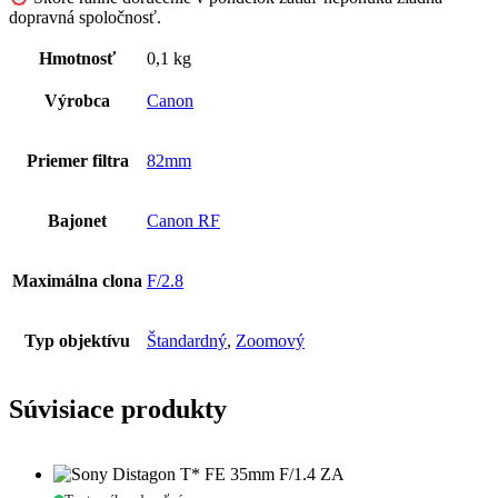
dopravná spoločnosť.
Hmotnosť
0,1 kg
Výrobca
Canon
Priemer filtra
82mm
Bajonet
Canon RF
Maximálna clona
F/2.8
Typ objektívu
Štandardný
,
Zoomový
Súvisiace produkty
Sony