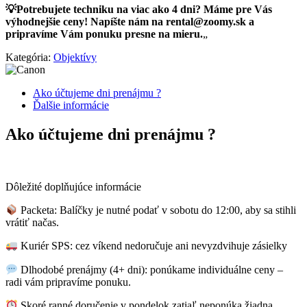
💡Potrebujete techniku na viac ako 4 dni? Máme pre Vás
výhodnejšie ceny! Napíšte nám na
rental@zoomy.sk
a
pripravíme Vám ponuku presne na mieru.
„
Kategória:
Objektívy
Ako účtujeme dni prenájmu ?
Ďalšie informácie
Ako účtujeme dni prenájmu ?
Dôležité doplňujúce informácie
Packeta: Balíčky je nutné podať v sobotu do 12:00, aby sa stihli
vrátiť načas.
Kuriér SPS: cez víkend nedoručuje ani nevyzdvihuje zásielky
Dlhodobé prenájmy (4+ dni): ponúkame individuálne ceny –
radi vám pripravíme ponuku.
Skoré ranné doručenie v pondelok zatiaľ neponúka žiadna