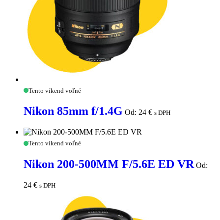
Nikon
Tento víkend voľné
85mm
f/1.4G
Nikon 85mm f/1.4G
Od:
24
€
s DPH
Nikon
Tento víkend voľné
200-
500MM
Nikon 200-500MM F/5.6E ED VR
Od:
F/5.6E
ED
VR
24
€
s DPH