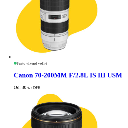
Canon
Tento víkend voľné
70-
200MM
Canon 70-200MM F/2.8L IS III USM
F/2.8L
IS
III
Od:
30
€
s DPH
USM