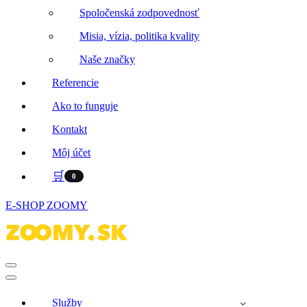
Spoločenská zodpovednosť
Misia, vízia, politika kvality
Naše značky
Referencie
Ako to funguje
Kontakt
Môj účet
🛒
0
E-SHOP ZOOMY
Menu
navigácie
Menu
navigácie
Služby