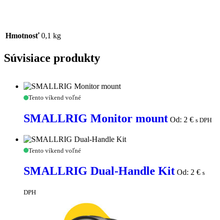
Hmotnosť
0,1 kg
Súvisiace produkty
SMALLRIG
Tento víkend voľné
Monitor
mount
SMALLRIG Monitor mount
Od:
2
€
s DPH
SMALLRIG
Tento víkend voľné
Dual-
Handle
SMALLRIG Dual-Handle Kit
Od:
2
€
s
Kit
DPH