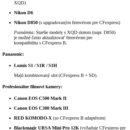
XQD)
Nikon D6
Nikon D850
(s upgradovaným firmvérom pre CFexpress)
Poznámka:
Staršie modely s XQD slotom (napr. D850)
je možné často aktualizovať firmvérom pre
kompatibilitu s CFexpress B.
Panasonic:
Lumix S1 / S1R / S1H
Majú kombinovaný slot (CFexpress B + SD).
Profesionálne filmové kamery:
Canon EOS C500 Mark II
Canon EOS C300 Mark III
RED KOMODO-X
(so CFexpress B adaptérom)
Blackmagic URSA Mini Pro 12K
(vyžaduje CFexpress pre