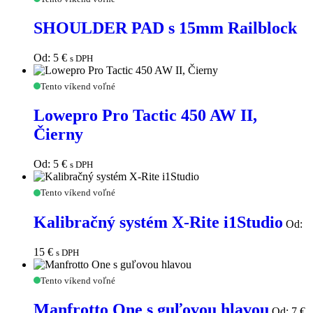
PAD
s
SHOULDER PAD s 15mm Railblock
15mm
Railblock
Od:
5
€
s DPH
Lowepro
Tento víkend voľné
Pro
Tactic
Lowepro Pro Tactic 450 AW II,
450
Čierny
AW
II,
Čierny
Od:
5
€
s DPH
Kalibračný
Tento víkend voľné
systém
X-
Kalibračný systém X-Rite i1Studio
Od:
Rite
i1Studio
15
€
s DPH
Manfrotto
Tento víkend voľné
One
s
Manfrotto One s guľovou hlavou
Od:
7
€