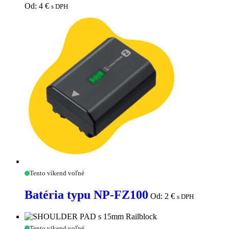
kolíkovým
Od:
4
€
s DPH
XLR
káblom
(3
m)
Batéria
Tento víkend voľné
typu
NP-
Batéria typu NP-FZ100
Od:
2
€
s DPH
FZ100
SHOULDER
Tento víkend voľné