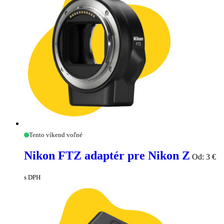
Nikon
Tento víkend voľné
FTZ
adaptér
Nikon FTZ adaptér pre Nikon Z
Od:
3
€
pre
Nikon
Z
s DPH