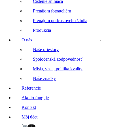
Čistenie snímača
Prenájom fotoateliéru
Prenájom podcastového štúdia
Produkcia
O nás
Naše priestory
Spoločenská zodpovednosť
Misia, vízia, politika kvality
Naše značky
Referencie
Ako to funguje
Kontakt
Môj účet
0