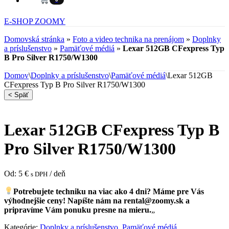
E-SHOP ZOOMY
Domovská stránka
»
Foto a video technika na prenájom
»
Doplnky
a príslušenstvo
»
Pamäťové médiá
»
Lexar 512GB CFexpress Typ
B Pro Silver R1750/W1300
Domov
\
Doplnky a príslušenstvo
\
Pamäťové médiá
\
Lexar 512GB
CFexpress Typ B Pro Silver R1750/W1300
< Späť
Lexar 512GB CFexpress Typ B
Pro Silver R1750/W1300
Od:
5
€
/ deň
s DPH
Potrebujete techniku na viac ako 4 dni? Máme pre Vás
výhodnejšie ceny! Napíšte nám na
rental@zoomy.sk
a
pripravíme Vám ponuku presne na mieru.
„
Kategórie:
Doplnky a príslušenstvo
,
Pamäťové médiá