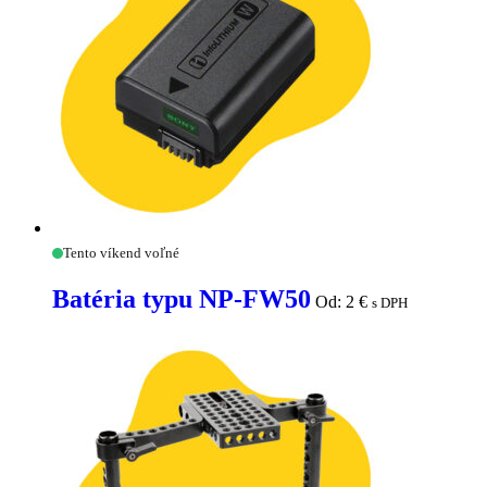
Batéria
Tento víkend voľné
typu
NP-
Batéria typu NP-FW50
Od:
2
€
s DPH
FW50