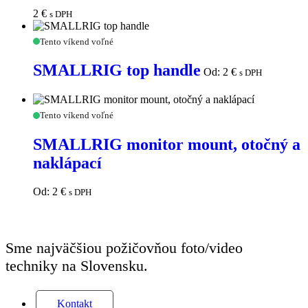
2
€
s DPH
SMALLRIG
Tento víkend voľné
top
handle
SMALLRIG top handle
Od:
2
€
s DPH
SMALLRIG
Tento víkend voľné
monitor
mount,
SMALLRIG monitor mount, otočný a
otočný
naklápací
a
naklápací
Od:
2
€
s DPH
Sme najväčšiou požičovňou foto/video
techniky na Slovensku.
Kontakt