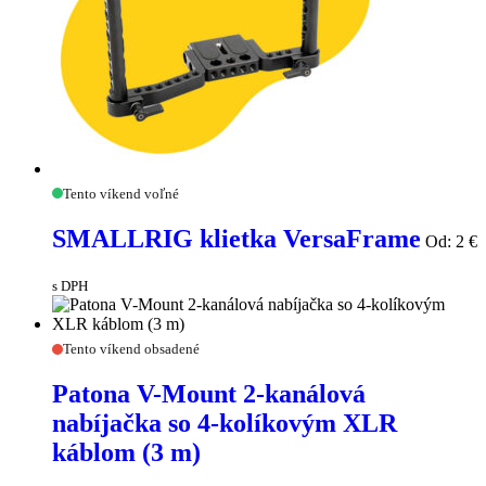
SMALLRIG
Tento víkend voľné
klietka
VersaFrame
SMALLRIG klietka VersaFrame
Od:
2
€
s DPH
Patona
Tento víkend obsadené
V-
Mount
Patona V-Mount 2-kanálová
2-
nabíjačka so 4-kolíkovým XLR
kanálová
nabíjačka
káblom (3 m)
so
4-