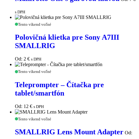
guľovou
hlavou
s DPH
Polovičná
Tento víkend voľné
klietka
pre
Polovičná klietka pre Sony A7III
Sony
SMALLRIG
A7III
SMALLRIG
Od:
2
€
s DPH
Teleprompter
Tento víkend voľné
–
Čítačka
Teleprompter – Čítačka pre
pre
tablet/smartfón
tablet/smartfón
Od:
12
€
s DPH
SMALLRIG
Tento víkend voľné
Lens
Mount
SMALLRIG Lens Mount Adapter
Od:
Adapter