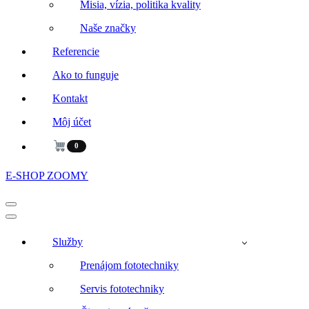
Misia, vízia, politika kvality
Naše značky
Referencie
Ako to funguje
Kontakt
Môj účet
0
E-SHOP ZOOMY
Menu
navigácie
Menu
navigácie
Služby
Prenájom fototechniky
Servis fototechniky