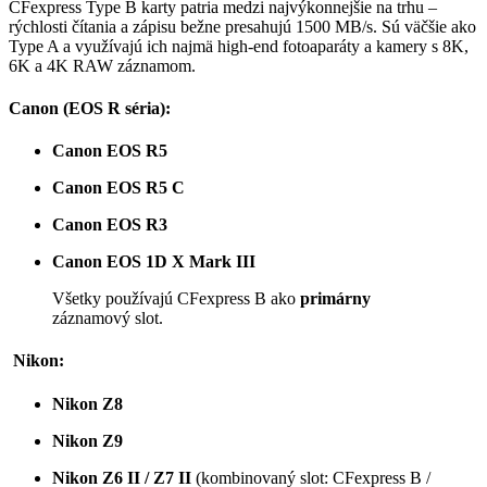
CFexpress Type B karty patria medzi najvýkonnejšie na trhu –
rýchlosti čítania a zápisu bežne presahujú 1500 MB/s. Sú väčšie ako
Type A a využívajú ich najmä high-end fotoaparáty a kamery s 8K,
6K a 4K RAW záznamom.
Canon (EOS R séria):
Canon EOS R5
Canon EOS R5 C
Canon EOS R3
Canon EOS 1D X Mark III
Všetky používajú CFexpress B ako
primárny
záznamový slot.
Nikon:
Nikon Z8
Nikon Z9
Nikon Z6 II / Z7 II
(kombinovaný slot: CFexpress B /