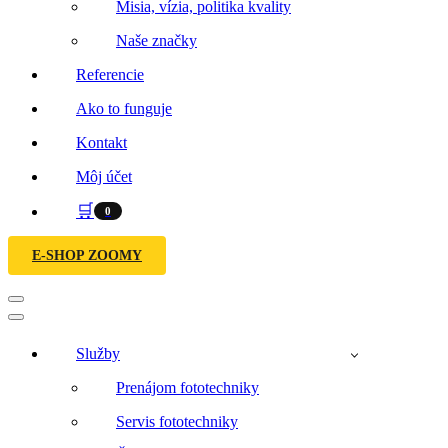
Misia, vízia, politika kvality
Naše značky
Referencie
Ako to funguje
Kontakt
Môj účet
🛒
0
E-SHOP ZOOMY
Menu
navigácie
Menu
navigácie
Služby
Prenájom fototechniky
Servis fototechniky