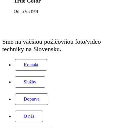
True Color
1-
5
Od:
5
€
s DPH
Stops
72mm
True
Color
Sme najväčšiou požičovňou foto/video
techniky na Slovensku.
Kontakt
Služby
Doprava
O nás