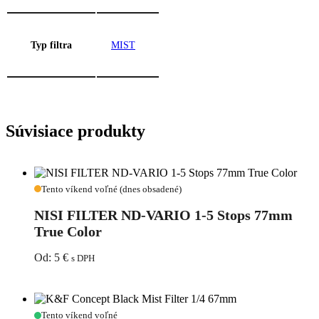
Typ filtra
MIST
Súvisiace produkty
NISI
Tento víkend voľné (dnes obsadené)
FILTER
ND-
NISI FILTER ND-VARIO 1-5 Stops 77mm
VARIO
True Color
1-
5
Od:
5
€
s DPH
Stops
77mm
True
Color
K&F
Tento víkend voľné