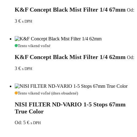
Concept
Black
K&F Concept Black Mist Filter 1/4 67mm
Od:
Mist
Filter
3
€
s DPH
1/4
67mm
K&F
Tento víkend voľné
Concept
Black
K&F Concept Black Mist Filter 1/4 62mm
Od:
Mist
Filter
3
€
s DPH
1/4
62mm
NISI
Tento víkend voľné (dnes obsadené)
FILTER
ND-
NISI FILTER ND-VARIO 1-5 Stops 67mm
VARIO
True Color
1-
5
Od:
5
€
s DPH
Stops
67mm
True