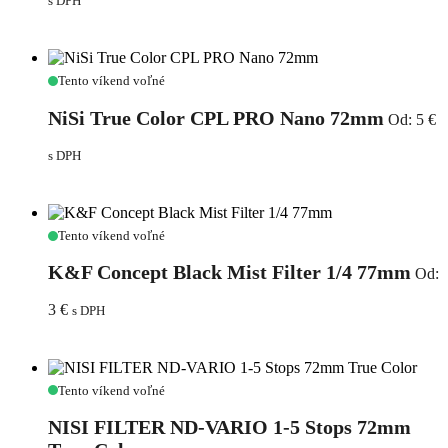
s DPH
Nano
77mm
NiSi
Tento víkend voľné
True
Color
NiSi True Color CPL PRO Nano 72mm
Od:
5
€
CPL
PRO
s DPH
Nano
72mm
K&F
Tento víkend voľné
Concept
Black
K&F Concept Black Mist Filter 1/4 77mm
Od:
Mist
Filter
3
€
s DPH
1/4
77mm
NISI
Tento víkend voľné
FILTER
ND-
NISI FILTER ND-VARIO 1-5 Stops 72mm
VARIO