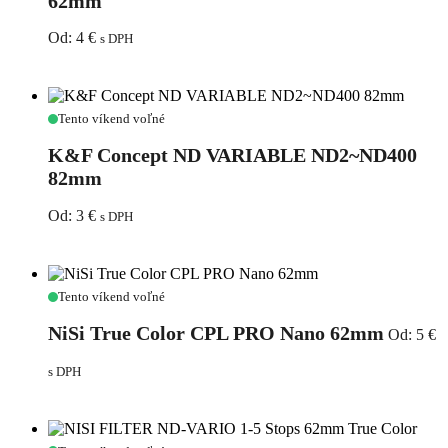
62mm
ND2~ND400
62mm
Od:
4
€
s DPH
K&F
Tento víkend voľné
Concept
ND
K&F Concept ND VARIABLE ND2~ND400
VARIABLE
82mm
ND2~ND400
82mm
Od:
3
€
s DPH
NiSi
Tento víkend voľné
True
Color
NiSi True Color CPL PRO Nano 62mm
Od:
5
€
CPL
PRO
s DPH
Nano
62mm
NISI