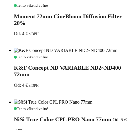
Moment
Tento víkend voľné
72mm
CineBloom
Moment 72mm CineBloom Diffusion Filter
Diffusion
20%
Filter
20%
Od:
4
€
s DPH
K&F
Tento víkend voľné
Concept
ND
K&F Concept ND VARIABLE ND2~ND400
VARIABLE
72mm
ND2~ND400
72mm
Od:
4
€
s DPH
NiSi
Tento víkend voľné
True
Color
NiSi True Color CPL PRO Nano 77mm
Od:
5
€
CPL
PRO