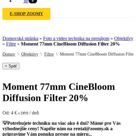
🛒
0
E-SHOP ZOOMY
Domovská stránka
»
Foto a video technika na prenájom
»
Objektívy
»
Filtre
»
Moment 77mm CineBloom Diffusion Filter 20%
Domov
\
Objektívy
\
Filtre
\
Moment 77mm CineBloom Diffusion Filte
< Späť
Moment 77mm CineBloom
Diffusion Filter 20%
Od:
4
€
/ deň
s DPH
💡Potrebujete techniku na viac ako 4 dni? Máme pre Vás
výhodnejšie ceny! Napíšte nám na
rental@zoomy.sk
a
pripravíme Vám ponuku presne na mieru.
„