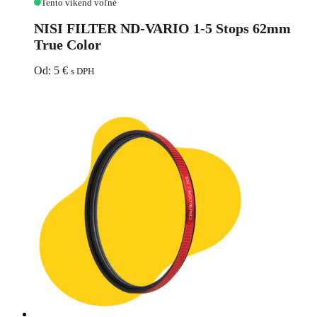
Tento víkend voľné
FILTER
ND-
NISI FILTER ND-VARIO 1-5 Stops 62mm
VARIO
True Color
1-
5
Od:
5
€
s DPH
Stops
62mm
True
Color