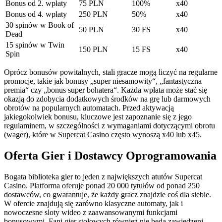
Bonus od 2. wpłaty
75 PLN
100%
x40
Bonus od 4. wpłaty
250 PLN
50%
x40
30 spinów w Book of
50 PLN
30 FS
x40
Dead
15 spinów w Twin
150 PLN
15 FS
x40
Spin
Oprócz bonusów powitalnych, stali gracze mogą liczyć na regularne
promocje, takie jak bonusy „super niesamowity“, „fantastyczna
premia“ czy „bonus super bohatera“. Każda wpłata może stać się
okazją do zdobycia dodatkowych środków na grę lub darmowych
obrotów na popularnych automatach. Przed aktywacją
jakiegokolwiek bonusu, kluczowe jest zapoznanie się z jego
regulaminem, w szczególności z wymaganiami dotyczącymi obrotu
(wager), które w Supercat Casino często wynoszą x40 lub x45.
Oferta Gier i Dostawcy Oprogramowania
Bogata biblioteka gier to jeden z największych atutów Supercat
Casino. Platforma oferuje ponad 20 000 tytułów od ponad 250
dostawców, co gwarantuje, że każdy gracz znajdzie coś dla siebie.
W ofercie znajdują się zarówno klasyczne automaty, jak i
nowoczesne sloty wideo z zaawansowanymi funkcjami
bonusowymi. Fani gier stołowych również nie będą zawiedzeni –