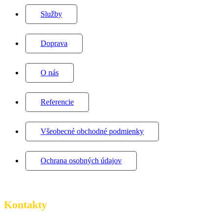
Služby
Doprava
O nás
Referencie
Všeobecné obchodné podmienky
Ochrana osobných údajov
Kontakty