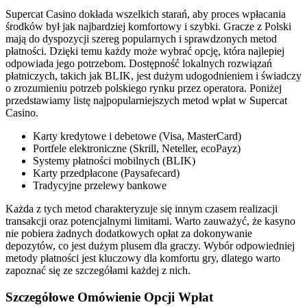
Supercat Casino dokłada wszelkich starań, aby proces wpłacania
środków był jak najbardziej komfortowy i szybki. Gracze z Polski
mają do dyspozycji szereg popularnych i sprawdzonych metod
płatności. Dzięki temu każdy może wybrać opcję, która najlepiej
odpowiada jego potrzebom. Dostępność lokalnych rozwiązań
płatniczych, takich jak BLIK, jest dużym udogodnieniem i świadczy
o zrozumieniu potrzeb polskiego rynku przez operatora. Poniżej
przedstawiamy listę najpopularniejszych metod wpłat w Supercat
Casino.
Karty kredytowe i debetowe (Visa, MasterCard)
Portfele elektroniczne (Skrill, Neteller, ecoPayz)
Systemy płatności mobilnych (BLIK)
Karty przedpłacone (Paysafecard)
Tradycyjne przelewy bankowe
Każda z tych metod charakteryzuje się innym czasem realizacji
transakcji oraz potencjalnymi limitami. Warto zauważyć, że kasyno
nie pobiera żadnych dodatkowych opłat za dokonywanie
depozytów, co jest dużym plusem dla graczy. Wybór odpowiedniej
metody płatności jest kluczowy dla komfortu gry, dlatego warto
zapoznać się ze szczegółami każdej z nich.
Szczegółowe Omówienie Opcji Wpłat