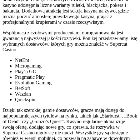
kasyno udostępnia liczne warianty ruletki, blackjacka, pokera i
bakarata. Dodatkową atrakcją jest sekcja kasyna na żywo, gdzie
można poczuć atmosferę prawdziwego kasyna, grając z
profesjonalnymi krupierami w czasie rzeczywistym.
Współpraca z czołowymi producentami oprogramowania jest
gwarancją najwyższej jakości rozrywki. Poniżej przedstawiamy listę
wybranych dostawców, których gry można znaleźć w Supercat
Casino.
NetEnt
Microgaming
Play’n GO
Pragmatic Play
Evolution Gaming
BetSoft
Wazdan
Quickspin
Dzięki tak szerokiej gamie dostawców, gracze mają dostęp do
najpopularniejszych tytułów na rynku, takich jak „Starburst“, „Book
of Dead“ czy „Gonzo’s Quest“. Kasyno regularnie aktualizuje
swoją ofertę, dodając nowe gry, co sprawia, że rozrywka w
Supercat Casino nigdy się nie nudzi. Wszystkie gry są dostępne
również w wersji mobilnej, co pozwala na zabawę w dowolnym