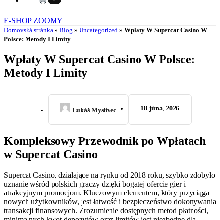
E-SHOP ZOOMY
Domovská stránka
»
Blog
»
Uncategorized
»
Wpłaty W Supercat Casino W
Polsce: Metody I Limity
Wpłaty W Supercat Casino W Polsce:
Metody I Limity
18 júna, 2026
Lukáš Myslivec
Kompleksowy Przewodnik po Wpłatach
w Supercat Casino
Supercat Casino, działające na rynku od 2018 roku, szybko zdobyło
uznanie wśród polskich graczy dzięki bogatej ofercie gier i
atrakcyjnym promocjom. Kluczowym elementem, który przyciąga
nowych użytkowników, jest łatwość i bezpieczeństwo dokonywania
transakcji finansowych. Zrozumienie dostępnych metod płatności,
minimalnych kwot depozytów oraz limitów jest niezbędne dla