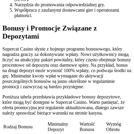
Narzędzia do promowania odpowiedzialnej gry.
Współpraca z zaufanymi dostawcami gier i operatorami
płatności.
Bonusy i Promocje Związane z
Depozytami
Supercat Casino słynie z hojnego programu bonusowego, który
nagradza graczy za dokonywane wpłaty. Nowi użytkownicy mogą
liczyć na atrakcyjny pakiet powitalny, który często obejmuje bonusy
procentowe od depozytu oraz darmowe spiny. Na przykład, bonus
na drugi depozyt może wynosić 100% wpłaty, co podwaja środki na
grę. Minimalne kwoty wpłat wymagane do aktywacji
poszczególnych bonusów są jasno określone w regulaminie
promocji i zazwyczaj są bardzo przystępne.
Poniższa tabela przedstawia przykładowe bonusy depozytowe,
które mogą być dostępne w Supercat Casino. Warto pamiętać, że
oferta promocyjna jest regularnie aktualizowana, dlatego zawsze
należy sprawdzać bieżące warunki na stronie kasyna.
Minimalny
Wartość
Wymóg
Rodzaj Bonusu
Depozyt
Bonusu
Obrotu