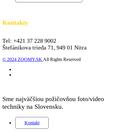
Kontakty
Tel: +421 37 228 9002
Štefánikova trieda 71, 949 01 Nitra
© 2024 ZOOMY.SK
All Rights Reserved
Sme najväčšiou požičovňou foto/video
techniky na Slovensku.
Kontakt