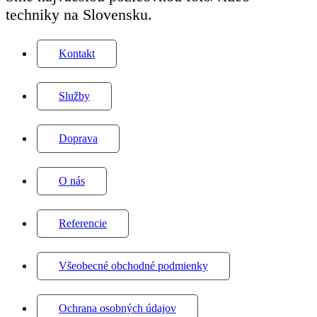
techniky na Slovensku.
Kontakt
Služby
Doprava
O nás
Referencie
Všeobecné obchodné podmienky
Ochrana osobných údajov