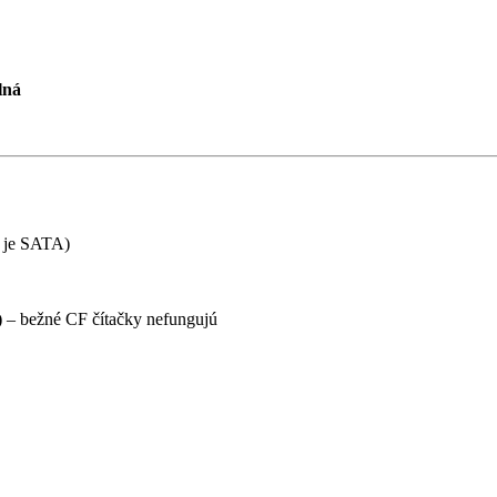
lná
 je SATA)
)
– bežné CF čítačky nefungujú