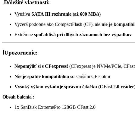
Dôležité vlastnosti:
Využíva
SATA III rozhranie (až 600 MB/s)
Vyzerá podobne ako CompactFlash (CF), ale
nie je kompatibi
Extrémne
spoľahlivá pri dlhých záznamoch bez výpadkov
❗️
Upozornenie:
Nepomýliť si s CFexpress!
(CFexpress je NVMe/PCIe, CFast
Nie je spätne kompatibilná
so staršími CF slotmi
Vysoký výkon vyžaduje správnu čítačku (CFast 2.0 reader
Obsah balenia :
1x SanDisk ExtremePro 128GB CFast 2.0