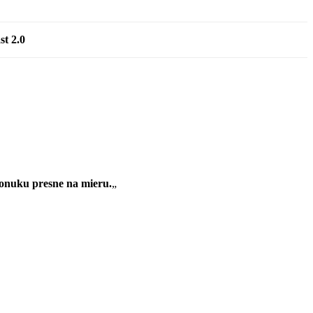
t 2.0
onuku presne na mieru.
„