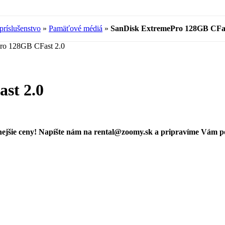
príslušenstvo
»
Pamäťové médiá
»
SanDisk ExtremePro 128GB CFas
ro 128GB CFast 2.0
st 2.0
ejšie ceny! Napíšte nám na
rental@zoomy.sk
a pripravíme Vám p