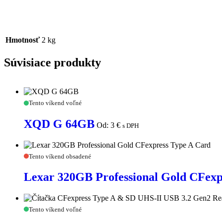
Hmotnosť
2 kg
Súvisiace produkty
XQD
Tento víkend voľné
G
64GB
XQD G 64GB
Od:
3
€
s DPH
Lexar
Tento víkend obsadené
320GB
Professional
Lexar 320GB Professional Gold CFexp
Gold
CFexpress
Type
Čítačka
A
Tento víkend voľné
CFexpress
Card