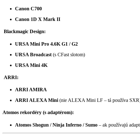
Canon C700
Canon 1D X Mark II
Blackmagic Design:
URSA Mini Pro 4.6K G1 / G2
URSA Broadcast
(s CFast slotom)
URSA Mini 4K
ARRI:
ARRI AMIRA
ARRI ALEXA Mini
(nie ALEXA Mini LF – tá používa SXR
Atomos rekordéry (s adaptérom):
Atomos Shogun / Ninja Inferno / Sumo
– ak používajú adapt