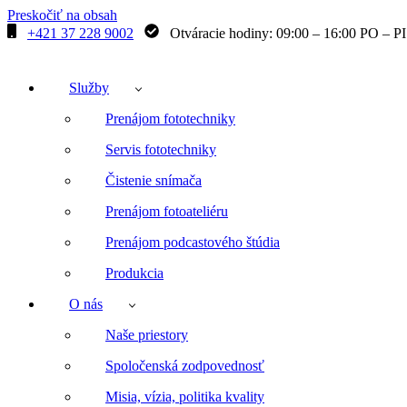
Preskočiť na obsah
+421 37 228 9002
Otváracie hodiny: 09:00 – 16:00 PO – PI
Služby
Prenájom fototechniky
Servis fototechniky
Čistenie snímača
Prenájom fotoateliéru
Prenájom podcastového štúdia
Produkcia
O nás
Naše priestory
Spoločenská zodpovednosť
Misia, vízia, politika kvality