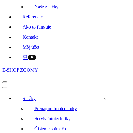
Naše značky
Referencie
Ako to funguje
Kontakt
Môj účet
🛒
0
E-SHOP ZOOMY
Menu
navigácie
Menu
navigácie
Služby
Prenájom fototechniky
Servis fototechniky
Čistenie snímača