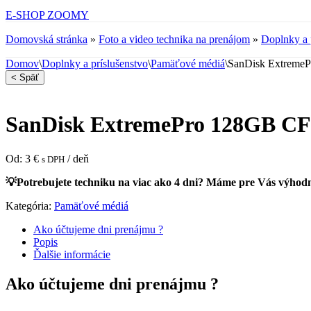
E-SHOP ZOOMY
Domovská stránka
»
Foto a video technika na prenájom
»
Doplnky a 
Domov
\
Doplnky a príslušenstvo
\
Pamäťové médiá
\
SanDisk ExtremeP
< Späť
SanDisk ExtremePro 128GB CFa
Od:
3
€
/ deň
s DPH
💡Potrebujete techniku na viac ako 4 dni? Máme pre Vás výhodn
Kategória:
Pamäťové médiá
Ako účtujeme dni prenájmu ?
Popis
Ďalšie informácie
Ako účtujeme dni prenájmu ?