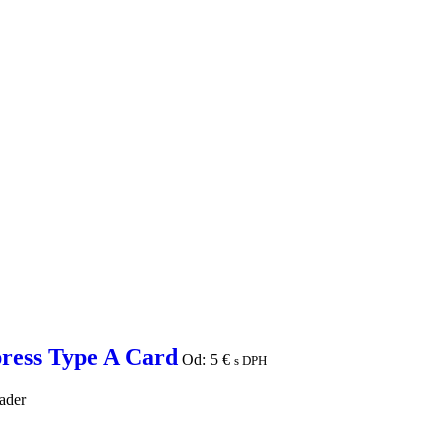
ress Type A Card
Od:
5
€
s DPH